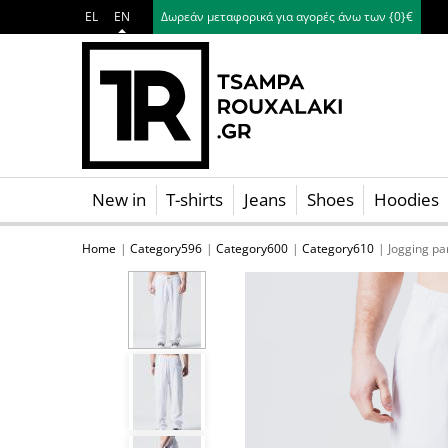
EL
EN
Δωρεάν μεταφορικά για αγορές άνω των {0}€
New in
T-shirts
Jeans
Shoes
Hoodies
Skip navigation
Home
Category596
Category600
Category610
Jogging p
button.zoom
p
p
p
p