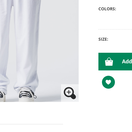
COLORS:
SIZE:
Add