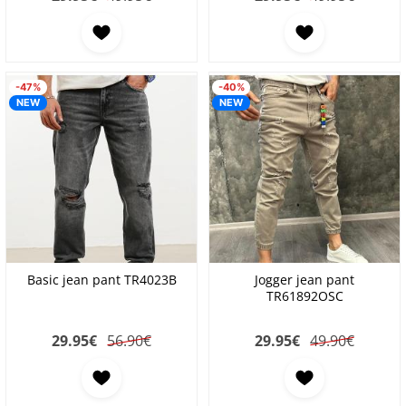
-47%
-40%
NEW
NEW
Basic jean pant TR4023B
Jogger jean pant
TR61892OSC
29.95
€
56.90€
29.95
€
49.90€