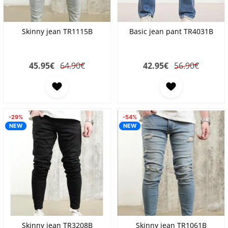
Skinny jean TR1115B
Basic jean pant TR4031B
45.95
€
64.90€
42.95
€
56.90€
-29%
-54%
NEW
NEW
Skinny jean TR3208B
Skinny jean TR1061B