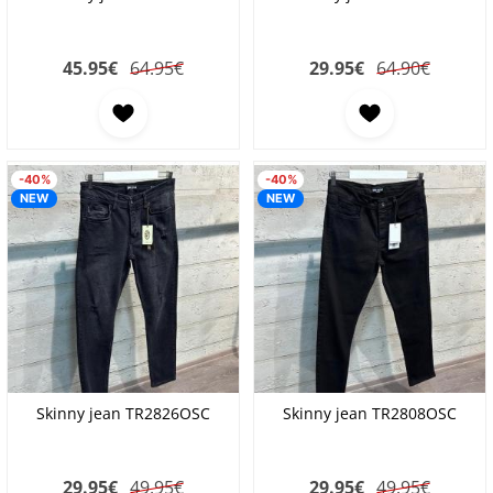
45.95
€
64.95€
29.95
€
64.90€
-40%
-40%
NEW
NEW
Skinny jean TR2826OSC
Skinny jean TR2808OSC
29.95
€
49.95€
29.95
€
49.95€