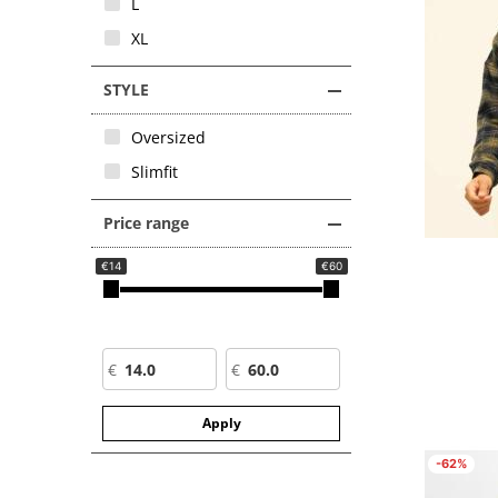
L
XL
STYLE
Oversized
Slimfit
Price range
Price range
€14
€60
Apply
-62%