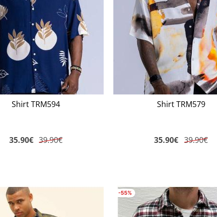
Shirt TRM594
Shirt TRM579
35.90
€
39.90€
35.90
€
39.90€
-55%