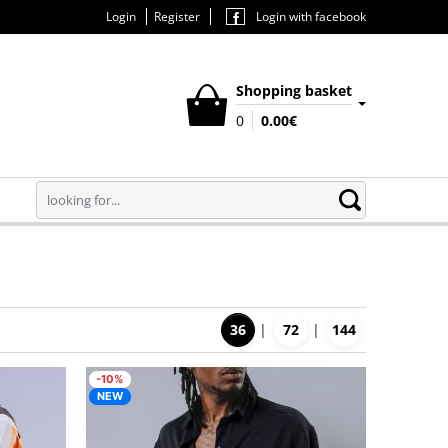
Login
Register
Login with facebook
Shopping basket
0
0.00€
button.search
Search
36
72
144
-10%
NEW