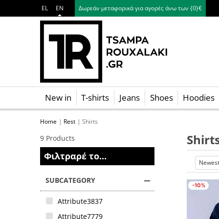
EL
EN
Δωρεάν μεταφορικά για αγορές άνω των {0}€
New in
T-shirts
Jeans
Shoes
Hoodies
Skip navigation
Home
Rest
Shirts
Shirt
9 Products
Φιλτραρέ το...
SUBCATEGORY
-10%
Attribute3837
Attribute7779