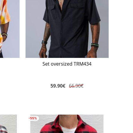
Set oversized TRM434
59.90
€
66.90€
-55%