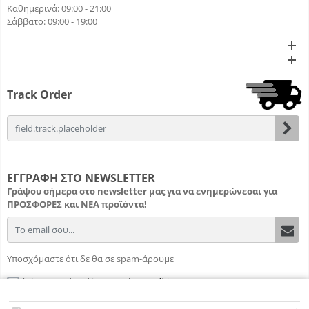
Καθημερινά: 09:00 - 21:00
Σάββατο: 09:00 - 19:00
Track Order
field.email
ΕΓΓΡΑΦΗ ΣΤΟ NEWSLETTER
Γράψου σήμερα στο newsletter μας για να ενημερώνεσαι για
ΠΡΟΣΦΟΡΕΣ
και
ΝΕΑ προϊόντα!
field.email
Υποσχόμαστε ότι δε θα σε spam-άρουμε
I have read and i accept the
conditions