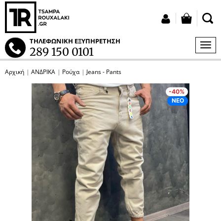
button
Σύνδεση
ΤΗΛΕΦΩΝΙΚΗ ΕΞΥΠΗΡΕΤΗΣΗ
ΜΕΝ
289 150 0101
S
Αρχική
ΑΝΔΡΙΚΑ
Ρούχα
Jeans - Pants
tton.submenu
p
p
-40%
tton.submenu
ΝΕΟ
tton.submenu
tton.submenu