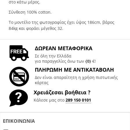
στο κάτω μέρος.
Σύνθεση 100% cotton.
Το μοντέλο της φωτογραφίας έχει ύψος 186cm, βάρος
84kg και φoράει μέγεθος 32.
ΔΙΑΣΤΑΣΕΙΣ ΠΡΟΪΟΝΤΟΣ
(σε cm)
ΔΩΡΕΑΝ ΜΕΤΑΦΟΡΙΚΑ
ΜΕΓΕΘΟΣ
ΜΕΣΗ
ΜΗΚΟΣ
Σε όλη την Ελλάδα
29
39
96
για παραγγελίες άνω των
{0}
€!
30
40
96
ΠΛΗΡΩΜΗ ΜΕ ΑΝΤΙΚΑΤΑΒΟΛΗ
31
41
97
Δεν είναι απαραίτητη η χρήση πιστωτικής
32
42
97
κάρτας
33
43
98
34
44
98
Χρειάζεσαι βοήθεια ?
36
46
99
Κάλεσε μας στο
289 150 0101
ΕΠΙΚΟΙΝΩΝΙΑ