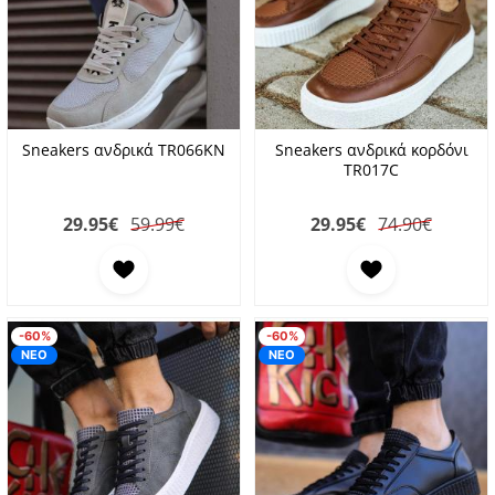
Sneakers ανδρικά TR066KN
Sneakers ανδρικά κορδόνι
TR017C
29.95
€
59.99€
29.95
€
74.90€
Προσθήκη στα αγαπημένα
Προσθήκη στα αγαπη
-60%
-60%
ΝΕΟ
ΝΕΟ