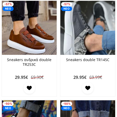
-57%
-57%
ΝΕΟ
ΝΕΟ
Sneakers ανδρικά double
Sneakers double TR145C
TR253C
29.95
€
69.90€
29.95
€
69.99€
Προσθήκη στα αγαπημένα
Προσθήκη στα αγαπη
-50%
-50%
ΝΕΟ
ΝΕΟ