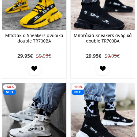
Μποτάκια Sneakers ανδρικά
Μποτάκια Sneakers ανδρικά
double TR700BA
double TR700BA
29.95
€
59.99€
29.95
€
59.99€
Προσθήκη στα αγαπημένα
Προσθήκη στα αγαπη
-50%
-50%
ΝΕΟ
ΝΕΟ