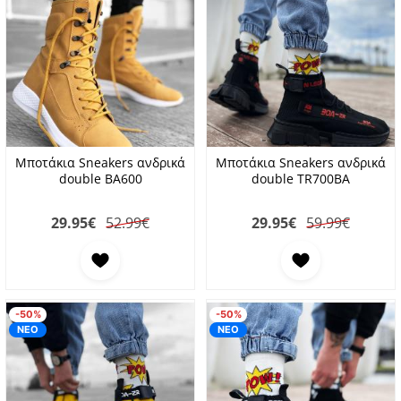
Μποτάκια Sneakers ανδρικά
Μποτάκια Sneakers ανδρικά
double BA600
double TR700BA
29.95
€
52.99€
29.95
€
59.99€
Προσθήκη στα αγαπημένα
Προσθήκη στα αγαπη
-50%
-50%
ΝΕΟ
ΝΕΟ