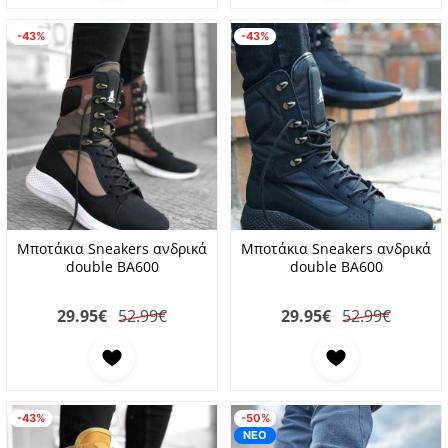
-43%
-43%
Μποτάκια Sneakers ανδρικά
Μποτάκια Sneakers ανδρικά
double BA600
double BA600
29.95
€
52.99€
29.95
€
52.99€
Προσθήκη στα αγαπημένα
Προσθήκη στα αγαπη
-43%
-50%
ΝΕΟ