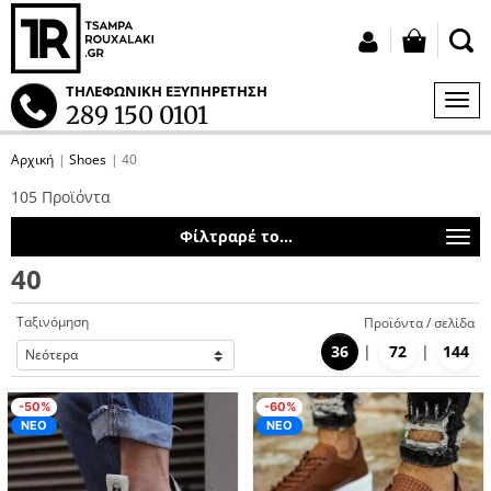
button
Σύνδεση
ΤΗΛΕΦΩΝΙΚΗ ΕΞΥΠΗΡΕΤΗΣΗ
ΜΕΝ
289 150 0101
S
Αρχική
Shoes
40
tton.submenu
105 Προϊόντα
tton.submenu
Φίλτραρέ το...
40
Ταξινόμηση
Προϊόντα / σελίδα
36
72
144
tton.submenu
-50%
-60%
ΝΕΟ
ΝΕΟ
tton.submenu