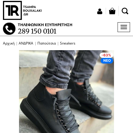
button
Σύνδεση
ΤΗΛΕΦΩΝΙΚΗ ΕΞΥΠΗΡΕΤΗΣΗ
ΜΕΝ
289 150 0101
S
Αρχική
ΑΝΔΡΙΚΑ
Παπούτσια
Sneakers
tton.submenu
p
p
p
p
-63%
tton.submenu
ΝΕΟ
tton.submenu
tton.submenu