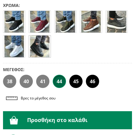
ΧΡΩΜΑ:
ΜΕΓΕΘΟΣ:
38
40
41
44
45
46
Βρες το μέγεθος σου
Προσθήκη στο καλάθι