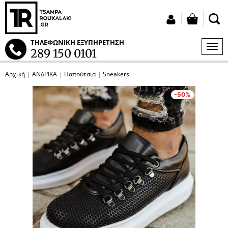
button
Σύνδεση
ΤΗΛΕΦΩΝΙΚΗ ΕΞΥΠΗΡΕΤΗΣΗ
ΜΕΝ
289 150 0101
S
Αρχική
ΑΝΔΡΙΚΑ
Παπούτσια
Sneakers
tton.submenu
p
p
p
p
p
p
-50%
tton.submenu
tton.submenu
tton.submenu