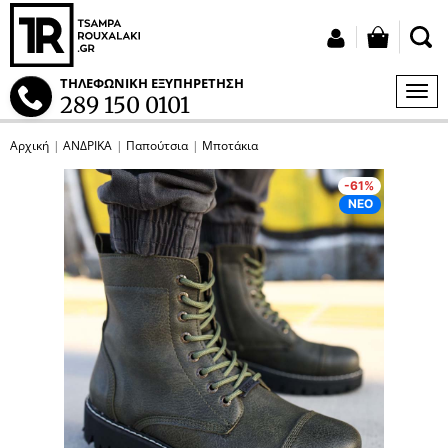
button
Σύνδεση
ΤΗΛΕΦΩΝΙΚΗ ΕΞΥΠΗΡΕΤΗΣΗ
ΜΕΝ
289 150 0101
S
Αρχική
ΑΝΔΡΙΚΑ
Παπούτσια
Μποτάκια
tton.submenu
p
p
p
p
p
p
-61%
tton.submenu
ΝΕΟ
tton.submenu
tton.submenu