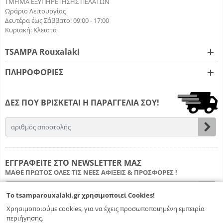
ΤΜΗΜΑ ΕΞΥΠΗΡΕΤΗΣΗΣ ΠΕΛΑΤΩΝ
Ωράριο Λειτουργίας
Δευτέρα έως Σάββατο: 09:00 - 17:00
Κυριακή: Κλειστά
TSAMPA Rouxalaki
ΠΛΗΡΟΦΟΡΙΕΣ
ΔΕΣ ΠΟΥ ΒΡΙΣΚΕΤΑΙ Η ΠΑΡΑΓΓΕΛΙΑ ΣΟΥ!
Email
Εγγ
ΕΓΓΡΑΦΕΙΤΕ ΣΤΟ NEWSLETTER ΜΑΣ
ΜΑΘΕ ΠΡΩΤΟΣ ΟΛΕΣ ΤΙΣ ΝΕΕΣ ΑΦΙΞΕΙΣ & ΠΡΟΣΦΟΡΕΣ !
Email
Εγγ
To
tsamparouxalaki.gr
χρησιμοποιεί Cookies!
Χρησιμοποιούμε cookies, για να έχεις προσωποποιημένη εμπειρία
Υποσχόμαστε ότι δε θα σε spam-άρουμε
περιήγησης.