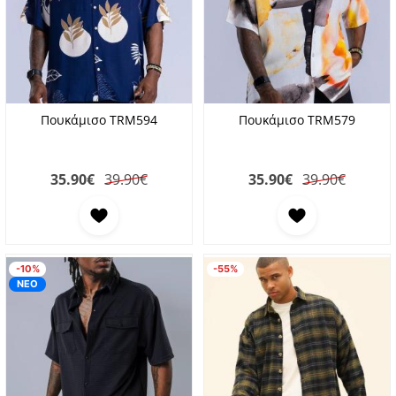
Πουκάμισο TRM594
Πουκάμισο TRM579
35.90
€
39.90€
35.90
€
39.90€
Προσθήκη στα αγαπημένα
Προσθήκη στα αγαπη
-10%
-55%
ΝΕΟ