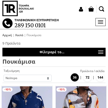
button
Σύνδεση
ΤΗΛΕΦΩΝΙΚΗ ΕΞΥΠΗΡΕΤΗΣΗ
ΜΕΝ
289 150 0101
S
Αρχική
Λοιπά
Πουκάμισα
tton.submenu
9 Προϊόντα
tton.submenu
Φίλτραρέ το...
Πουκάμισα
Ταξινόμηση
Προϊόντα / σελίδα
36
72
144
tton.submenu
-10%
-10%
tton.submenu