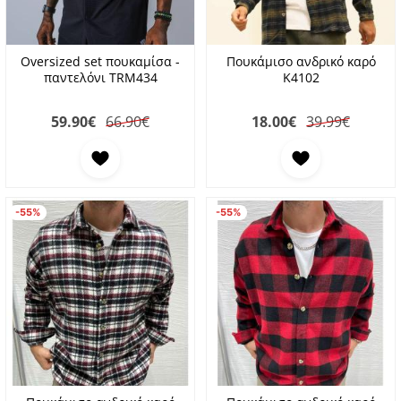
Oversized set πουκαμίσα -
Πουκάμισο ανδρικό καρό
παντελόνι TRM434
K4102
59.90
€
66.90€
18.00
€
39.99€
Προσθήκη στα αγαπημένα
Προσθήκη στα αγαπη
-55%
-55%