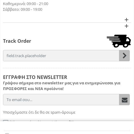
Καθημερινά: 09:00 - 21:00
Σάββατο: 09:00 - 19:00
Track Order
field.email
ΕΓΓΡΑΦΗ ΣΤΟ NEWSLETTER
Γράψου σήμερα στο newsletter μας για να ενημερώνεσαι για
ΠΡΟΣΦΟΡΕΣ
και
ΝΕΑ προϊόντα!
field.email
Υποσχόμαστε ότι δε θα σε spam-άρουμε
I have read and i accept the
conditions